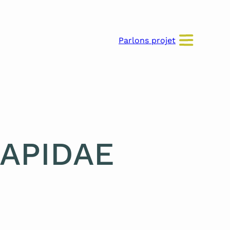
Parlons projet
t APIDAE