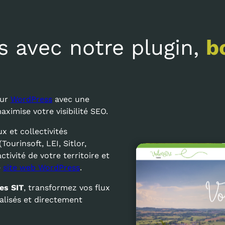
s avec notre plugin,
b
sur
WordPress
avec une
ximise votre visibilité SEO.
x et collectivités
ourinsoft, LEI, Sitlor,
activité de votre territoire et
e
site web WordPress
.
es SIT
, transformez vos flux
lisés et directement