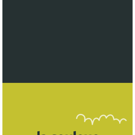
Commune de Wintzenheim
Un portail communal riche en contenus, con
simplifier l'accès à l'information et valoriser l
dynamique de la ville.