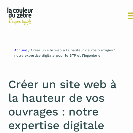
Aller
Accueil
/
Créer un site web à la hauteur de vos ouvrages :
notre expertise digitale pour le BTP et l’ingénierie
au
contenu
Créer un site web à
la hauteur de vos
ouvrages : notre
expertise digitale