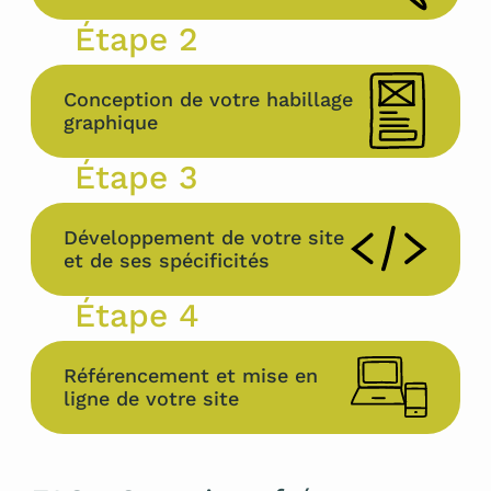
Étape 2
Conception de votre habillage
graphique
Étape 3
Développement de votre site
et de ses spécificités
Étape 4
Référencement et mise en
ligne de votre site