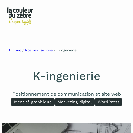
Aller
Accueil
/
Nos réalisations
/
K-ingenierie
au
contenu
K-ingenierie
Positionnement de communication et site web
Identité graphique
Marketing digital
WordPress