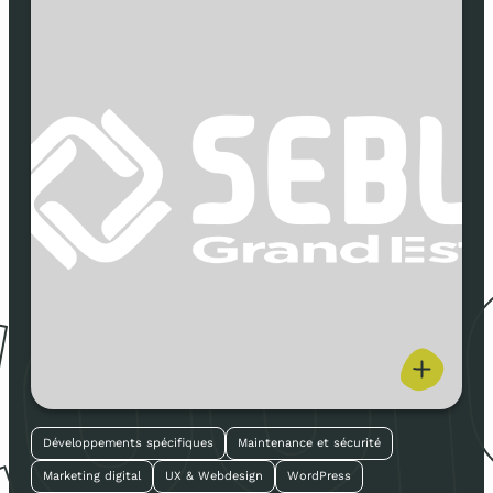
,
Développements spécifiques
Maintenance et sécurité
Marketing digital
UX & Webdesign
WordPress